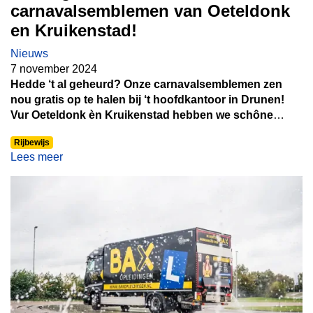
carnavalsemblemen van Oeteldonk
en Kruikenstad!
Nieuws
7 november 2024
Hedde ‘t al geheurd? Onze carnavalsemblemen zen
nou gratis op te halen bij ‘t hoofdkantoor in Drunen!
Vur Oeteldonk èn Kruikenstad hebben we schône
badges, speciaal vur d’n echte carnavalvierders ut
Rijbewijs
onze lesregio’s. Dus as ge un embleemke vur op oew
Lees meer
kiel wilt, moede rap wa langsgaan. Maar let op, op =
himmal op!