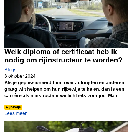
Welk diploma of certificaat heb ik
nodig om rijinstructeur te worden?
Blogs
3 oktober 2024
Als je gepassioneerd bent over autorijden en anderen
graag wilt helpen om hun rijbewijs te halen, dan is een
carrière als rijinstructeur wellicht iets voor jou. Maar
voordat je die stap kunt zetten, vraag je je misschien af:
Rijbewijs
welk diploma heb ik nodig om rijinstructeur te worden?
Lees meer
In dit artikel bespreken we de verschillende vereisten
en opleidingen om rijinstructeur te worden in
Nederland.