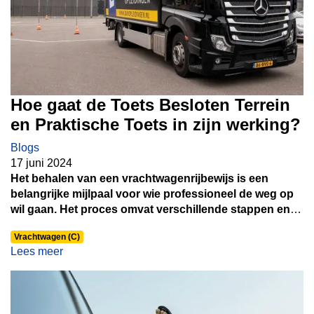
Hoe gaat de Toets Besloten Terrein
en Praktische Toets in zijn werking?
Blogs
17 juni 2024
Het behalen van een vrachtwagenrijbewijs is een
belangrijke mijlpaal voor wie professioneel de weg op
wil gaan. Het proces omvat verschillende stappen en
tests, waaronder de Toets Besloten Terrein en de
Vrachtwagen (C)
Praktische Toets, die beide cruciaal zijn voor het
Lees meer
verkrijgen van dit rijbewijs.