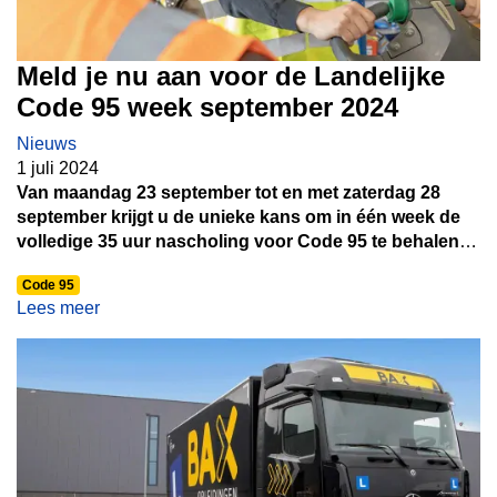
Meld je nu aan voor de Landelijke
Code 95 week september 2024
Nieuws
1 juli 2024
Van maandag 23 september tot en met zaterdag 28
september krijgt u de unieke kans om in één week de
volledige 35 uur nascholing voor Code 95 te behalen
bij Bax Opleidingen! Is de Code 95 van uw chauffeurs
Code 95
bijna verlopen en moeten er nog veel uren worden
Lees meer
ingepland? Dan is dit het perfecte moment!