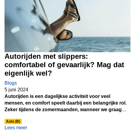
Autorijden met slippers:
comfortabel of gevaarlijk? Mag dat
eigenlijk wel?
Blogs
5 juni 2024
Autorijden is een dagelijkse activiteit voor veel
mensen, en comfort speelt daarbij een belangrijke rol.
Zeker tijdens de zomermaanden, wanneer we graag
luchtige kleding en schoeisel dragen, kan het
Auto (B)
verleidelijk zijn om in slippers achter het stuur te
Lees meer
kruipen. Maar is het eigenlijk wel verstandig om met