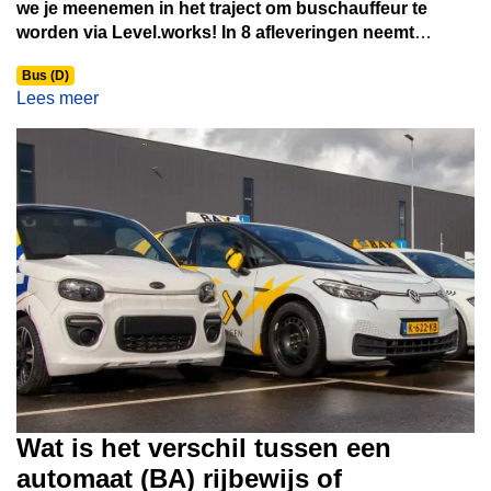
we je meenemen in het traject om buschauffeur te
worden via Level.works! In 8 afleveringen neemt
buschauffeur Sergio, die zelf het hele traject via
Bus (D)
Level.works heeft doorlopen, je mee op een
Lees meer
avontuurlijke rit van A naar B. In de serie ontdek je
onder andere hoe het er aan toe gaat bij de sollicitatie,
theorie- en praktijkexamens, en krijg je een kijkje in een
dag uit het leven van Sergio. Zo laten wij jou zien hoe
wij je stap voor stap begeleiden om buschauffeur te
worden!
Wat is het verschil tussen een
automaat (BA) rijbewijs of