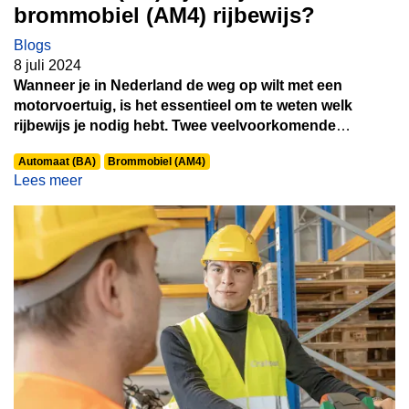
brommobiel (AM4) rijbewijs?
Blogs
8 juli 2024
Wanneer je in Nederland de weg op wilt met een
motorvoertuig, is het essentieel om te weten welk
rijbewijs je nodig hebt. Twee veelvoorkomende
rijbewijzen zijn het rijbewijs BA en het rijbewijs AM4.
Automaat (BA)
Brommobiel (AM4)
Hoewel ze beide betrekking hebben op gemotoriseerde
Lees meer
voertuigen, zijn er duidelijke verschillen in termen van
welke voertuigen je ermee mag besturen, de vereisten
voor het behalen ervan en de leeftijd waarop je ze kunt
verkrijgen. In deze blogpost duiken we dieper in deze
verschillen.