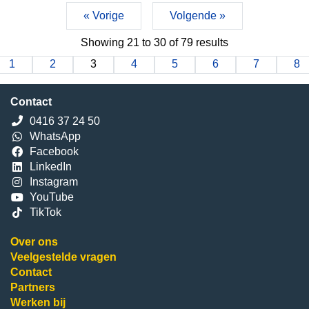
slippers te rijden? In deze blog onderzoeken we de
« Vorige
Volgende »
voor- en nadelen, de veiligheidsoverwegingen en wat
de wet zegt over autorijden met slippers.
Showing
21
to
30
of
79
results
1
2
3
4
5
6
7
8
Contact
0416 37 24 50
WhatsApp
Facebook
LinkedIn
Instagram
YouTube
TikTok
Over ons
Veelgestelde vragen
Contact
Partners
Werken bij