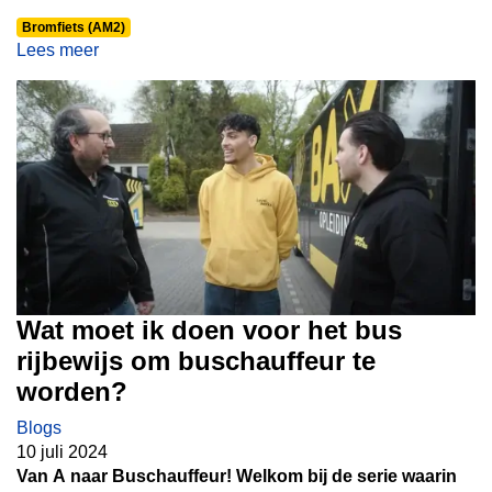
de regels die erop van toepassing zijn. In deze blog
Bromfiets (AM2)
duiken we dieper in de verschillen tussen gele en
Lees meer
blauwe kentekenplaten voor scooters en wat dit
betekent voor bestuurders, andere weggebruikers en
welk rijbewijs daar precies voor behaald moet worden.
Wat moet ik doen voor het bus
rijbewijs om buschauffeur te
worden?
Blogs
10 juli 2024
Van A naar Buschauffeur! Welkom bij de serie waarin