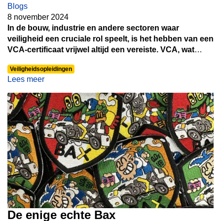
Blogs
8 november 2024
In de bouw, industrie en andere sectoren waar
veiligheid een cruciale rol speelt, is het hebben van een
VCA-certificaat vrijwel altijd een vereiste. VCA, wat
staat voor “Veiligheid, Gezondheid en Milieu (VGM)
Veiligheidsopleidingen
Checklist Aannemers,” is een systeem dat helpt om
Lees meer
veilig werken te bevorderen en risico’s te verminderen.
Maar wat als je een VCA-certificaat nodig hebt? Dan zul
je waarschijnlijk de termen "VCA Basis" en "VCA VOL"
tegenkomen. Wat is nu eigenlijk het verschil tussen
deze twee? Hier zetten we het voor je op een rij.
De enige echte Bax