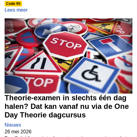
Code 95
vraagt de nodige zorgvuldigheid — denk aan het
Lees meer
verzamelen van de juiste gegevens, het indienen bij het
fonds en de opvolging van het traject. Om deze
werkzaamheden op een goede manier te kunnen blijven
uitvoeren, zijn we genoodzaakt hiervoor een kleine
vergoeding te vragen.
Theorie-examen in slechts één dag
halen? Dat kan vanaf nu via de One
Day Theorie dagcursus
Nieuws
26 mei 2026