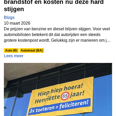
brandstof en kosten nu deze hard
stijgen
Blogs
10 maart 2026
De prijzen van benzine en diesel blijven stijgen. Voor veel
automobilisten betekent dit dat autorijden een steeds
grotere kostenpost wordt. Gelukkig zijn er manieren om je
brandstofverbruik te verminderen. Door duurzamer te rijden
Auto (B)
Automaat (BA)
kun je niet alleen geld besparen, maar ook de impact op
Lees meer
het milieu verkleinen.