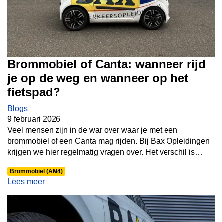
Brommobiel of Canta: wanneer rijd
je op de weg en wanneer op het
fietspad?
Blogs
9 februari 2026
Veel mensen zijn in de war over waar je met een
brommobiel of een Canta mag rijden. Bij Bax Opleidingen
krijgen we hier regelmatig vragen over. Het verschil is
belangrijk: het bepaalt of je op de rijbaan of het fietspad
Brommobiel (AM4)
moet rijden.
Lees meer