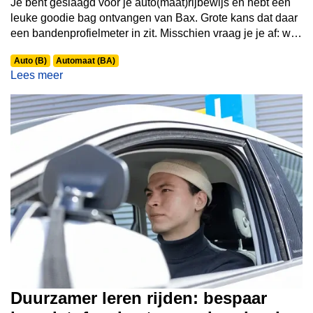
Je bent geslaagd voor je auto(maat)rijbewijs én hebt een
leuke goodie bag ontvangen van Bax. Grote kans dat daar
een bandenprofielmeter in zit. Misschien vraag je je af: wat
moet ik hiermee? In deze blog leggen we je stap voor stap
Auto (B)
Automaat (BA)
uit hoe je een bandenprofielmeter gebruikt en waarom dit
Lees meer
kleine tooltje zo belangrijk is voor jouw veiligheid op de
weg.
Duurzamer leren rijden: bespaar