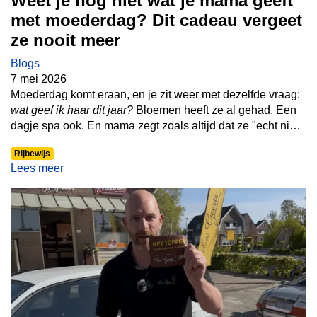
Weet je nog niet wat je mama geeft
met moederdag? Dit cadeau vergeet
ze nooit meer
Blogs
7 mei 2026
Moederdag komt eraan, en je zit weer met dezelfde vraag:
wat geef ik haar dit jaar?
Bloemen heeft ze al gehad. Een
dagje spa ook. En mama zegt zoals altijd dat ze "echt niets
nodig heeft." Maar wat als je haar dit jaar écht verrast? Met
Rijbewijs
iets wat ze zelf nooit zo snel zou kopen maar waar ze
Lees meer
stiekem misschien wel van droomt?