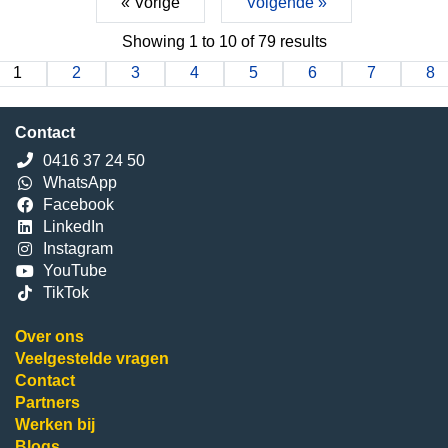
« Vorige
Volgende »
Showing
1
to
10
of
79
results
1
2
3
4
5
6
7
8
Contact
0416 37 24 50
WhatsApp
Facebook
LinkedIn
Instagram
YouTube
TikTok
Over ons
Veelgestelde vragen
Contact
Partners
Werken bij
Blogs