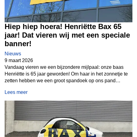
Hiep hiep hoera! Henriëtte Bax 65
jaar! Dat vieren wij met een speciale
banner!
Nieuws
9 maart 2026
Vandaag vieren we een bijzondere mijlpaal: onze baas
Henriëtte is 65 jaar geworden! Om haar in het zonnetje te
zetten hebben we een groot spandoek op ons pand
gehangen. Daar staat een duidelijke boodschap op: 3x
Lees meer
toeteren! Dus kom je langs de Lipsstraat in Drunen?
Vergeet dan niet 3x te toeteren om Henriëtte te feliciteren
en haar dag nog feestelijker te maken. Henriëtte, van harte
gefeliciteerd namens het hele team! Op naar nog veel
mooie jaren samen.