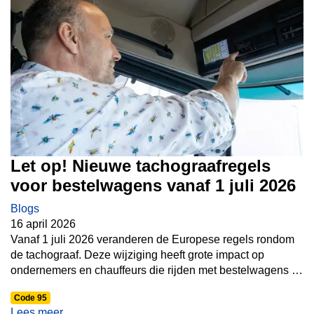
Let op! Nieuwe tachograafregels
voor bestelwagens vanaf 1 juli 2026
Blogs
16 april 2026
Vanaf 1 juli 2026 veranderen de Europese regels rondom
de tachograaf. Deze wijziging heeft grote impact op
ondernemers en chauffeurs die rijden met bestelwagens in
het internationale vervoer. Ook voor veel opleidingen in de
Code 95
transportsector, zoals bij Bax Opleidingen, is dit een
Lees meer