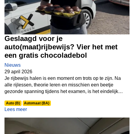
Geslaagd voor je
auto(maat)rijbewijs? Vier het met
een gratis chocoladebol
Nieuws
29 april 2026
Je rijbewijs halen is een moment om trots op te zijn. Na
alle rijlessen, theorie leren en misschien een beetje
gezonde spanning tijdens het examen, is het eindelijk
zover: geslaagd
!
Bij Bax weten ze hoe bijzonder dat
Auto (B)
Automaat (BA)
moment is. Daarom hebben we samen met Bakker Allard
Lees meer
by Geerts een leuke actie bedacht voor iedereen die zijn
auto(maat) rijbewijs haalt.