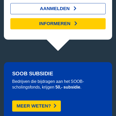
AANMELDEN
INFORMEREN
SOOB SUBSIDIE
Bedrijven die bijdragen aan het SOOB-
scholingsfonds, krijgen
50,- subsidie
.
MEER WETEN?