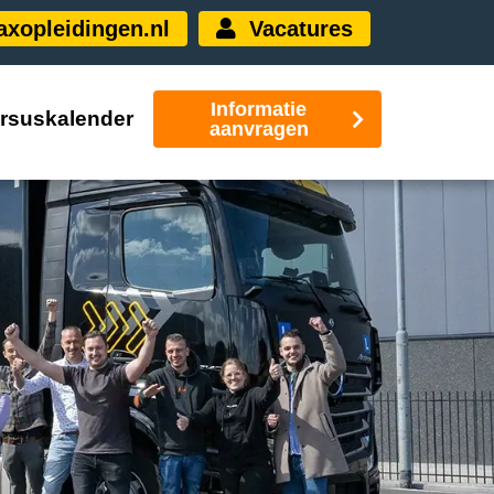
xopleidingen.nl
Vacatures
Informatie
rsuskalender
aanvragen