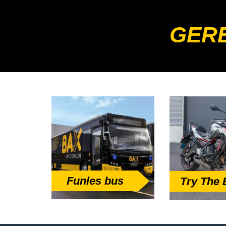
GERE
Funles bus
Try The 