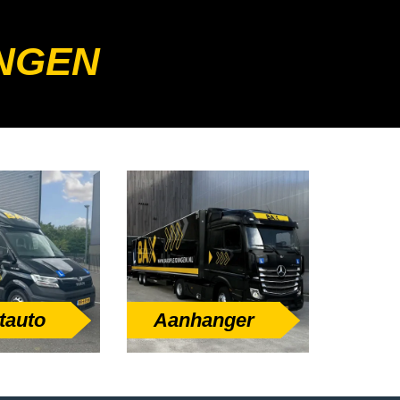
NGEN
tauto
Aanhanger