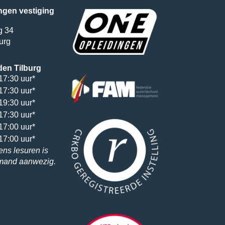
ngen vestiging
g 34
urg
den Tilburg
17:30 uur*
17:30 uur*
19:30 uur*
17:30 uur*
17:00 uur*
17:00 uur*
ens lesuren is
emand aanwezig.