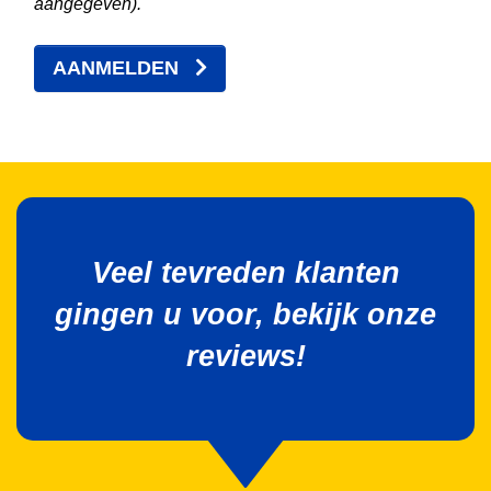
aangegeven).
AANMELDEN
Veel tevreden klanten
gingen u voor, bekijk onze
reviews!