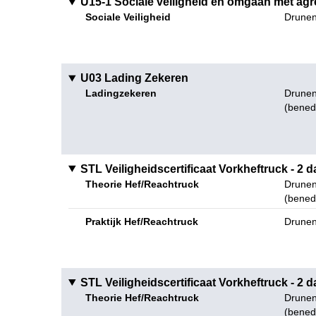
U15-1 Sociale veiligheid en omgaan met agr
Sociale Veiligheid
Drunen
U03 Lading Zekeren
Ladingzekeren
Drunen
(bened
STL Veiligheidscertificaat Vorkheftruck - 2 
Theorie Hef/Reachtruck
Drunen
(bened
Praktijk Hef/Reachtruck
Drunen
STL Veiligheidscertificaat Vorkheftruck - 2 
Theorie Hef/Reachtruck
Drunen
(bened