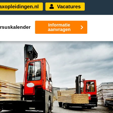
xopleidingen.nl
Vacatures
Informatie
rsuskalender
aanvragen