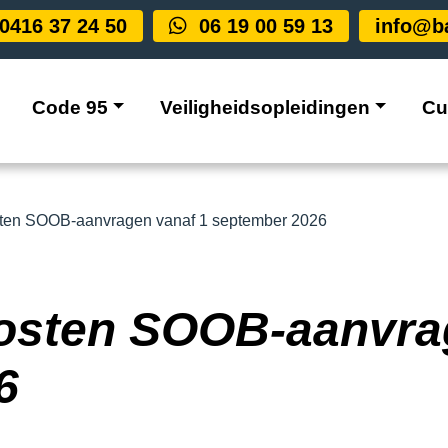
0416 37 24 50
06 19 00 59 13
info@ba
Code 95
Veiligheidsopleidingen
Cu
sten SOOB-aanvragen vanaf 1 september 2026
kosten SOOB-aanvra
6