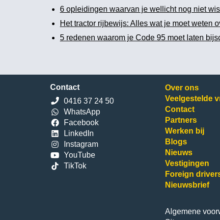
6 opleidingen waarvan je wellicht nog niet wis
Het tractor rijbewijs: Alles wat je moet weten ov
5 redenen waarom je Code 95 moet laten bijsch
Contact
Over ons
Veelgestelde 
0416 37 24 50
Contact
WhatsApp
Partners
Facebook
Werken bij
LinkedIn
Blogs
Instagram
Nieuws
YouTube
Vestigingen
TikTok
Foreign driver
Nieuwsbrief
Algemene voor