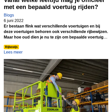
met een bepaald voertuig rijden?
Blogs
6 juni 2022
Er bestaan flink wat verschillende voertuigen en bij
deze voertuigen behoren ook verschillende rijbewijzen.
Maar hoe oud dien je nu te zijn om bepaalde voertuigen
te mogen besturen? En vanaf welke leeftijd mag je op
Rijbewijs
theorie- en praktijkexamen? En wat voor eventuele
Lees meer
kanttekeningen zitten hier nog aan? Al deze regeltjes
kunnen best overweldigend zijn. Daarom vind je in
deze blog een overzicht met alle minimumleeftijden
voor de verschillende categorieën. Je kunt ook een
handige infographic downloaden via onderstaande
knop, zo heb je altijd alle informatie bij de hand!