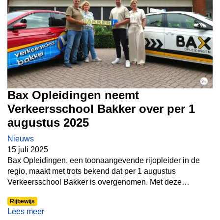
Bax Opleidingen neemt
Verkeersschool Bakker over per 1
augustus 2025
Nieuws
15 juli 2025
Bax Opleidingen, een toonaangevende rijopleider in de
regio, maakt met trots bekend dat per 1 augustus
Verkeersschool Bakker is overgenomen. Met deze
overname breiden wij onze dienstverlening verder uit en
Rijbewijs
versterken wij onze positie als betrouwbare partner voor
Lees meer
rijopleidingen in Noord-Brabant.