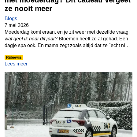
ze nooit meer
Blogs
7 mei 2026
Moederdag komt eraan, en je zit weer met dezelfde vraag:
wat geef ik haar dit jaar?
Bloemen heeft ze al gehad. Een
dagje spa ook. En mama zegt zoals altijd dat ze "echt niets
nodig heeft." Maar wat als je haar dit jaar écht verrast? Met
Rijbewijs
iets wat ze zelf nooit zo snel zou kopen maar waar ze
Lees meer
stiekem misschien wel van droomt?