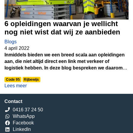
6 opleidingen waarvan je wellicht
nog niet wist dat wij ze aanbieden
Blogs
4 april 2022
Inmiddels bieden we een breed scala aan opleidingen
aan, die niet altijd direct een link met verkeer of
logistiek hebben. In deze blog bespreken we daarom
een aantal van deze opleidingen waarvan je wellicht
Code 95
Rijbewijs
nog niet wist dat wij ze aanbieden. Daarnaast hebben
Lees meer
we recentelijk ook enkele nieuwe trajecten aan onze
verkeersopleidingen toegevoegd, die we graag aan je
willen voorstellen.
Contact
0416 37 24 50
WhatsApp
Facebook
LinkedIn