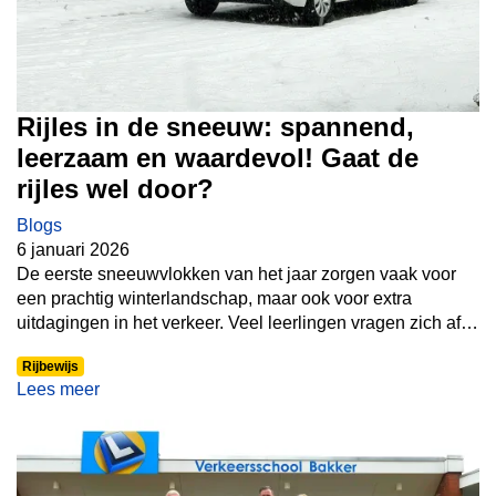
Rijles in de sneeuw: spannend,
leerzaam en waardevol! Gaat de
rijles wel door?
Blogs
6 januari 2026
De eerste sneeuwvlokken van het jaar zorgen vaak voor
een prachtig winterlandschap, maar ook voor extra
uitdagingen in het verkeer. Veel leerlingen vragen zich af:
gaat mijn rijles wel door als het sneeuwt?
Het antwoord is
Rijbewijs
in veel gevallen: ja – en dat is juist een enorme
Lees meer
leerervaring.