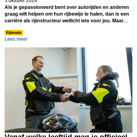
3 oktober 2024
Als je gepassioneerd bent over autorijden en anderen
graag wilt helpen om hun rijbewijs te halen, dan is een
carrière als rijinstructeur wellicht iets voor jou. Maar
voordat je die stap kunt zetten, vraag je je misschien af:
Rijbewijs
welk diploma heb ik nodig om rijinstructeur te worden?
Lees meer
In dit artikel bespreken we de verschillende vereisten
en opleidingen om rijinstructeur te worden in
Nederland.
Vanaf welke leeftijd mag je officieel