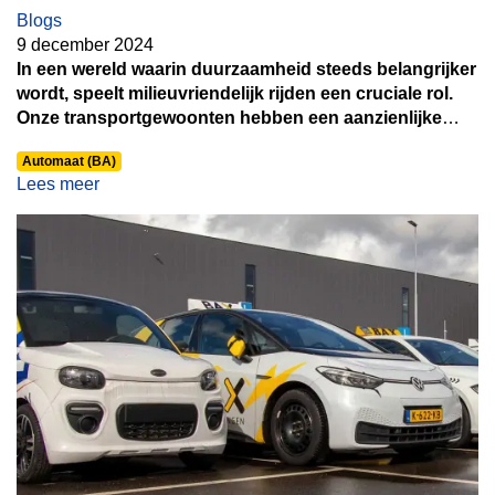
Blogs
9 december 2024
In een wereld waarin duurzaamheid steeds belangrijker
wordt, speelt milieuvriendelijk rijden een cruciale rol.
Onze transportgewoonten hebben een aanzienlijke
impact op het milieu, en het verkleinen van onze
Automaat (BA)
ecologische voetafdruk begint vaak op de weg.
Lees meer
Gelukkig zijn er tal van manieren om duurzamer te
rijden zonder in te boeten op comfort of mobiliteit. Hier
bespreken we praktische tips en innovatieve
technologieën die milieuvriendelijk rijden toegankelijk
maken voor iedereen.