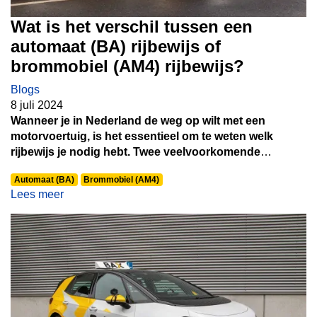
Wat is het verschil tussen een
automaat (BA) rijbewijs of
brommobiel (AM4) rijbewijs?
Blogs
8 juli 2024
Wanneer je in Nederland de weg op wilt met een
motorvoertuig, is het essentieel om te weten welk
rijbewijs je nodig hebt. Twee veelvoorkomende
rijbewijzen zijn het rijbewijs BA en het rijbewijs AM4.
Automaat (BA)
Brommobiel (AM4)
Hoewel ze beide betrekking hebben op gemotoriseerde
Lees meer
voertuigen, zijn er duidelijke verschillen in termen van
welke voertuigen je ermee mag besturen, de vereisten
voor het behalen ervan en de leeftijd waarop je ze kunt
verkrijgen. In deze blogpost duiken we dieper in deze
verschillen.