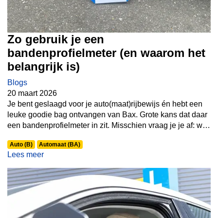
Zo gebruik je een
bandenprofielmeter (en waarom het
belangrijk is)
Blogs
20 maart 2026
Je bent geslaagd voor je auto(maat)rijbewijs én hebt een
leuke goodie bag ontvangen van Bax. Grote kans dat daar
een bandenprofielmeter in zit. Misschien vraag je je af: wat
moet ik hiermee? In deze blog leggen we je stap voor stap
Auto (B)
Automaat (BA)
uit hoe je een bandenprofielmeter gebruikt en waarom dit
Lees meer
kleine tooltje zo belangrijk is voor jouw veiligheid op de
weg.