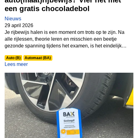
een gratis chocoladebol
Nieuws
29 april 2026
Je rijbewijs halen is een moment om trots op te zijn. Na
alle rijlessen, theorie leren en misschien een beetje
gezonde spanning tijdens het examen, is het eindelijk
zover: geslaagd
!
Bij Bax weten ze hoe bijzonder dat
Auto (B)
Automaat (BA)
moment is. Daarom hebben we samen met Bakker Allard
Lees meer
by Geerts een leuke actie bedacht voor iedereen die zijn
auto(maat) rijbewijs haalt.