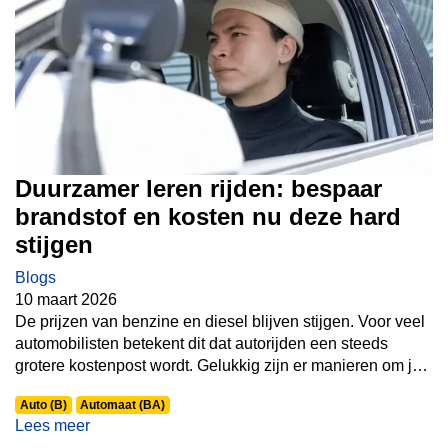
Duurzamer leren rijden: bespaar
brandstof en kosten nu deze hard
stijgen
Blogs
10 maart 2026
De prijzen van benzine en diesel blijven stijgen. Voor veel
automobilisten betekent dit dat autorijden een steeds
grotere kostenpost wordt. Gelukkig zijn er manieren om je
brandstofverbruik te verminderen. Door duurzamer te rijden
Auto (B)
Automaat (BA)
kun je niet alleen geld besparen, maar ook de impact op
Lees meer
het milieu verkleinen.