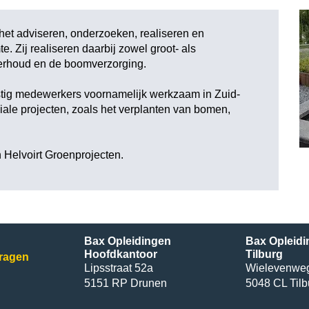
 het adviseren, onderzoeken, realiseren en
. Zij realiseren daarbij zowel groot- als
derhoud en de boomverzorging.
estig medewerkers voornamelijk werkzaam in Zuid-
ale projecten, zoals het verplanten van bomen,
egio.
 Helvoirt Groenprojecten
.
Bax Opleidingen
Bax Opleidi
Hoofdkantoor
Tilburg
vragen
Lipsstraat 52a
Wielevenwe
5151 RP Drunen
5048 CL Tilb