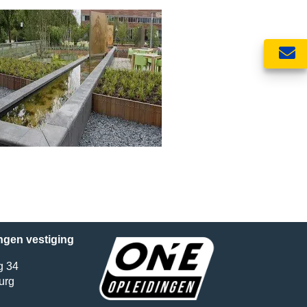
ngen vestiging
g 34
urg