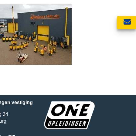
ngen vestiging
g 34
urg