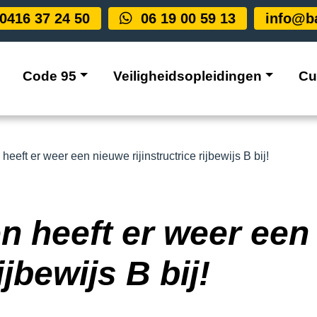
0416 37 24 50
06 19 00 59 13
info@ba
Code 95
Veiligheidsopleidingen
Cu
eeft er weer een nieuwe rijinstructrice rijbewijs B bij!
n heeft er weer een
ijbewijs B bij!