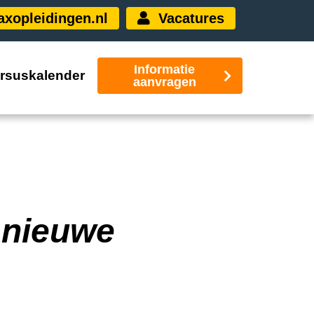
xopleidingen.nl
Vacatures
Informatie
rsuskalender
aanvragen
 nieuwe